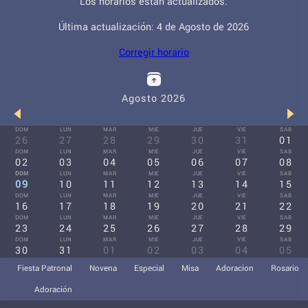
Los horarios están actualizados.
Última actualización: 4 de Agosto de 2026
Corregir horario
Agosto 2026
DOM
LUN
MAR
MIE
JUE
VIE
SAB
26
27
28
29
30
31
01
DOM
LUN
MAR
MIE
JUE
VIE
SAB
02
03
04
05
06
07
08
DOM
LUN
MAR
MIE
JUE
VIE
SAB
09
10
11
12
13
14
15
DOM
LUN
MAR
MIE
JUE
VIE
SAB
16
17
18
19
20
21
22
DOM
LUN
MAR
MIE
JUE
VIE
SAB
23
24
25
26
27
28
29
DOM
LUN
MAR
MIE
JUE
VIE
SAB
30
31
01
02
03
04
05
Fiesta Patronal
Novena
Especial
Misa
Adoracion
Rosario
Adoración