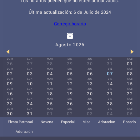
Los horarios pueden que no estén actualizados.
Última actualización: 6 de Julio de 2024
Corregir horario
Agosto 2026
DOM
LUN
MAR
MIE
JUE
VIE
SAB
26
27
28
29
30
31
01
DOM
LUN
MAR
MIE
JUE
VIE
SAB
02
03
04
05
06
07
08
DOM
LUN
MAR
MIE
JUE
VIE
SAB
09
10
11
12
13
14
15
DOM
LUN
MAR
MIE
JUE
VIE
SAB
16
17
18
19
20
21
22
DOM
LUN
MAR
MIE
JUE
VIE
SAB
23
24
25
26
27
28
29
DOM
LUN
MAR
MIE
JUE
VIE
SAB
30
31
01
02
03
04
05
Fiesta Patronal
Novena
Especial
Misa
Adoracion
Rosario
Adoración