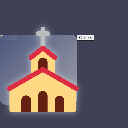
Close
Close