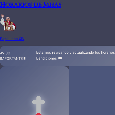
Horarios de Misas
Papa Leon XIV
Estamos revisando y actualizando los horarios 
AVISO
Bendiciones ❤️
IMPORTANTE!!!