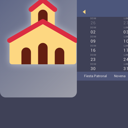
DOM
LU
26
2
DOM
LU
02
0
DOM
LU
09
1
DOM
LU
16
1
DOM
LU
23
2
DOM
LU
30
3
Fiesta Patronal
Novena