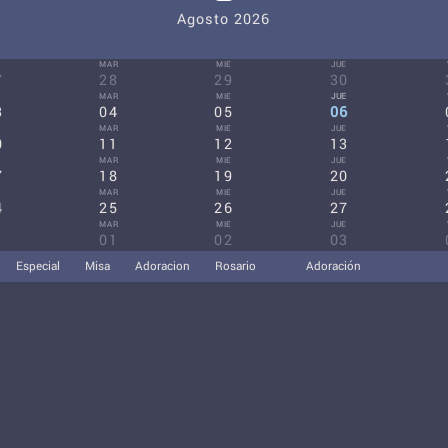
Agosto 2026
N
MAR
MIE
JUE
7
28
29
30
N
MAR
MIE
JUE
3
04
05
06
N
MAR
MIE
JUE
0
11
12
13
N
MAR
MIE
JUE
7
18
19
20
N
MAR
MIE
JUE
4
25
26
27
N
MAR
MIE
JUE
1
01
02
03
Especial
Misa
Adoracion
Rosario
Adoración