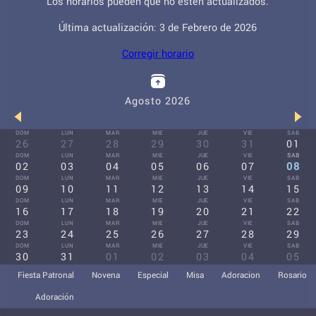
Los horarios pueden que no estén actualizados.
Última actualización: 3 de Febrero de 2026
Corregir horario
Agosto 2026
DOM
LUN
MAR
MIE
JUE
VIE
SAB
26
27
28
29
30
31
01
DOM
LUN
MAR
MIE
JUE
VIE
SAB
02
03
04
05
06
07
08
DOM
LUN
MAR
MIE
JUE
VIE
SAB
09
10
11
12
13
14
15
DOM
LUN
MAR
MIE
JUE
VIE
SAB
16
17
18
19
20
21
22
DOM
LUN
MAR
MIE
JUE
VIE
SAB
23
24
25
26
27
28
29
DOM
LUN
MAR
MIE
JUE
VIE
SAB
30
31
01
02
03
04
05
Fiesta Patronal
Novena
Especial
Misa
Adoracion
Rosario
Adoración