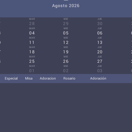
Agosto 2026
N
MAR
MIE
JUE
7
28
29
30
N
MAR
MIE
JUE
3
04
05
06
N
MAR
MIE
JUE
0
11
12
13
N
MAR
MIE
JUE
7
18
19
20
N
MAR
MIE
JUE
4
25
26
27
N
MAR
MIE
JUE
1
01
02
03
Especial
Misa
Adoracion
Rosario
Adoración