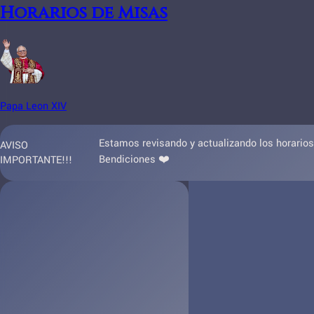
Horarios de Misas
Papa Leon XIV
Estamos revisando y actualizando los horarios 
AVISO
Bendiciones ❤️
IMPORTANTE!!!