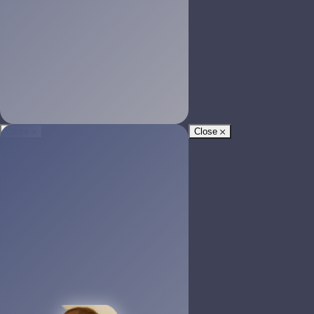
Close
Close