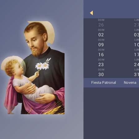
DOM
LU
26
2
DOM
LU
02
0
DOM
LU
09
1
DOM
LU
16
1
DOM
LU
23
2
DOM
LU
30
3
Fiesta Patronal
Novena