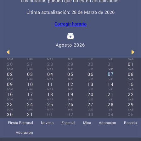
Los horarios pueden que no estén actualizados.
Última actualización: 28 de Marzo de 2026
Corregir horario
Agosto 2026
DOM
LUN
MAR
MIE
JUE
VIE
SAB
26
27
28
29
30
31
01
DOM
LUN
MAR
MIE
JUE
VIE
SAB
02
03
04
05
06
07
08
DOM
LUN
MAR
MIE
JUE
VIE
SAB
09
10
11
12
13
14
15
DOM
LUN
MAR
MIE
JUE
VIE
SAB
16
17
18
19
20
21
22
DOM
LUN
MAR
MIE
JUE
VIE
SAB
23
24
25
26
27
28
29
DOM
LUN
MAR
MIE
JUE
VIE
SAB
30
31
01
02
03
04
05
Fiesta Patronal
Novena
Especial
Misa
Adoracion
Rosario
Adoración