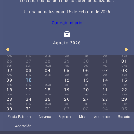
Los horarios pueden que no estén actualizados.
Última actualización: 16 de Febrero de 2026
Corregir horario
Agosto 2026
DOM
LUN
MAR
MIE
JUE
VIE
SAB
26
27
28
29
30
31
01
DOM
LUN
MAR
MIE
JUE
VIE
SAB
02
03
04
05
06
07
08
DOM
LUN
MAR
MIE
JUE
VIE
SAB
09
10
11
12
13
14
15
DOM
LUN
MAR
MIE
JUE
VIE
SAB
16
17
18
19
20
21
22
DOM
LUN
MAR
MIE
JUE
VIE
SAB
23
24
25
26
27
28
29
DOM
LUN
MAR
MIE
JUE
VIE
SAB
30
31
01
02
03
04
05
Fiesta Patronal
Novena
Especial
Misa
Adoracion
Rosario
Adoración