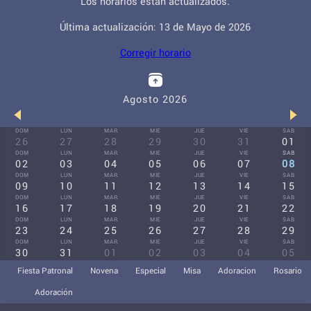
Los horarios están actualizados.
Última actualización: 13 de Mayo de 2026
Corregir horario
Agosto 2026
DOM
LUN
MAR
MIE
JUE
VIE
SAB
26
27
28
29
30
31
01
DOM
LUN
MAR
MIE
JUE
VIE
SAB
02
03
04
05
06
07
08
DOM
LUN
MAR
MIE
JUE
VIE
SAB
09
10
11
12
13
14
15
DOM
LUN
MAR
MIE
JUE
VIE
SAB
16
17
18
19
20
21
22
DOM
LUN
MAR
MIE
JUE
VIE
SAB
23
24
25
26
27
28
29
DOM
LUN
MAR
MIE
JUE
VIE
SAB
30
31
01
02
03
04
05
Fiesta Patronal
Novena
Especial
Misa
Adoracion
Rosario
Adoración