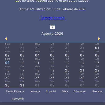
Los horarios pueden que no estén actualizados.
Última actualización: 17 de Febrero de 2026
Corregir horario
Agosto 2026
DOM
LUN
MAR
MIE
JUE
VIE
SAB
26
27
28
29
30
31
01
DOM
LUN
MAR
MIE
JUE
VIE
SAB
02
03
04
05
06
07
08
DOM
LUN
MAR
MIE
JUE
VIE
SAB
09
10
11
12
13
14
15
DOM
LUN
MAR
MIE
JUE
VIE
SAB
16
17
18
19
20
21
22
DOM
LUN
MAR
MIE
JUE
VIE
SAB
23
24
25
26
27
28
29
DOM
LUN
MAR
MIE
JUE
VIE
SAB
30
31
01
02
03
04
05
Fiesta Patronal
Novena
Especial
Misa
Adoracion
Rosario
Adoración