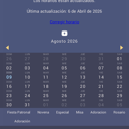
Los horarios están actualizados.
Última actualización: 6 de Abril de 2026
Corregir horario
Agosto 2026
DOM
LUN
MAR
MIE
JUE
VIE
SAB
26
27
28
29
30
31
01
DOM
LUN
MAR
MIE
JUE
VIE
SAB
02
03
04
05
06
07
08
DOM
LUN
MAR
MIE
JUE
VIE
SAB
09
10
11
12
13
14
15
DOM
LUN
MAR
MIE
JUE
VIE
SAB
16
17
18
19
20
21
22
DOM
LUN
MAR
MIE
JUE
VIE
SAB
23
24
25
26
27
28
29
DOM
LUN
MAR
MIE
JUE
VIE
SAB
30
31
01
02
03
04
05
Fiesta Patronal
Novena
Especial
Misa
Adoracion
Rosario
Adoración