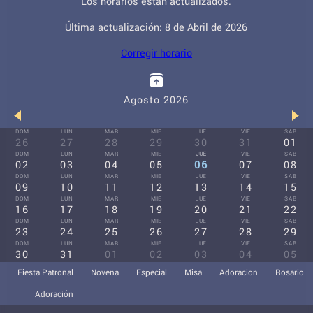
Los horarios están actualizados.
Última actualización: 8 de Abril de 2026
Corregir horario
Agosto 2026
DOM
LUN
MAR
MIE
JUE
VIE
SAB
26
27
28
29
30
31
01
DOM
LUN
MAR
MIE
JUE
VIE
SAB
02
03
04
05
06
07
08
DOM
LUN
MAR
MIE
JUE
VIE
SAB
09
10
11
12
13
14
15
DOM
LUN
MAR
MIE
JUE
VIE
SAB
16
17
18
19
20
21
22
DOM
LUN
MAR
MIE
JUE
VIE
SAB
23
24
25
26
27
28
29
DOM
LUN
MAR
MIE
JUE
VIE
SAB
30
31
01
02
03
04
05
Fiesta Patronal
Novena
Especial
Misa
Adoracion
Rosario
Adoración