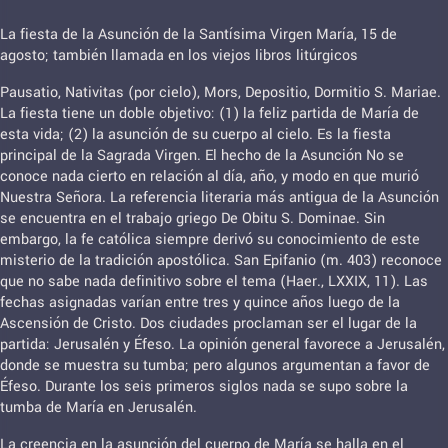
La fiesta de la Asunción de la Santísima Virgen María, 15 de
agosto; también llamada en los viejos libros litúrgicos
Pausatio, Nativitas (por cielo), Mors, Depositio, Dormitio S. Mariae.
La fiesta tiene un doble objetivo: (1) la feliz partida de María de
esta vida; (2) la asunción de su cuerpo al cielo. Es la fiesta
principal de la Sagrada Virgen. El hecho de la Asunción No se
conoce nada cierto en relación al día, año, y modo en que murió
Nuestra Señora. La referencia literaria más antigua de la Asunción
se encuentra en el trabajo griego De Obitu S. Dominae. Sin
embargo, la fe católica siempre derivó su conocimiento de este
misterio de la tradición apostólica. San Epifanio (m. 403) reconoce
que no sabe nada definitivo sobre el tema (Haer., LXXIX, 11). Las
fechas asignadas varían entre tres y quince años luego de la
Ascensión de Cristo. Dos ciudades proclaman ser el lugar de la
partida: Jerusalén y Éfeso. La opinión general favorece a Jerusalén,
donde se muestra su tumba; pero algunos argumentan a favor de
Éfeso. Durante los seis primeros siglos nada se supo sobre la
tumba de María en Jerusalén.
La creencia en la asunción del cuerpo de María se halla en el