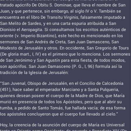
tratado apócrifo De Obitu S. Dominae, que lleva el nombre de San
Juan, y que pertenece, sin embargo, al siglo IV o V. También se
encuentra en el libro De Transitu Virginis, falsamente imputado a
San Melito de Sardes, y en una carta espuria atribuida a San
Dionisio el Aeropagita. Si consultamos los escritos auténticos de
oriente (v. Imperio Bizantino), este hecho es mencionado en los
sermones de San Andrés de Creta, San Juan Damasceno, San
Modesto de Jerusalén y otros. En occidente, San Gregorio de Tours
(De gloria mart., I, IV) es el primero que lo menciona. Los sermones
de San Jerónimo y San Agustín para esta fiesta, de todos modos,
son apócrifos. San Juan Damasceno (P. G., I, 96) formula así la
tradición de la Iglesia de Jerusalén:
“San Juvenal, Obispo de Jerusalén, en el Concilio de Calcedonia
(451), hace saber al emperador Marciano y a Santa Pulqueria,
quienes desean poseer el cuerpo de la Madre de Dios, que María
murió en presencia de todos los Apóstoles, pero que al abrir su
tumba, a pedido de Santo Tomás, fue hallada vacía; de esa forma
los apóstoles concluyeron que el cuerpo fue llevado al cielo.”
Hoy, la creencia de la asunción del cuerpo de María es Universal