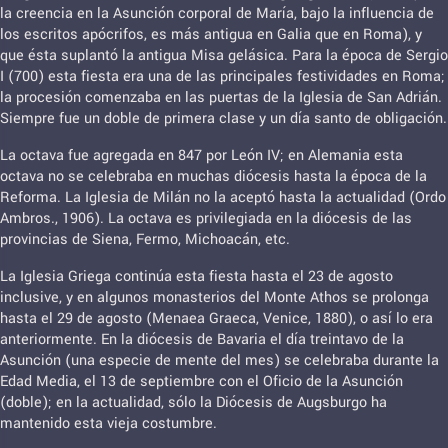
la creencia en la Asunción corporal de María, bajo la influencia de
los escritos apócrifos, es más antigua en Galia que en Roma), y
que ésta suplantó la antigua Misa gelásica. Para la época de Sergio
I (700) esta fiesta era una de las principales festividades en Roma;
la procesión comenzaba en las puertas de la Iglesia de San Adrián.
Siempre fue un doble de primera clase y un día santo de obligación.
La octava fue agregada en 847 por León IV; en Alemania esta
octava no se celebraba en muchas diócesis hasta la época de la
Reforma. La Iglesia de Milán no la aceptó hasta la actualidad (Ordo
Ambros., 1906). La octava es privilegiada en la diócesis de las
provincias de Siena, Fermo, Michoacán, etc.
La Iglesia Griega continúa esta fiesta hasta el 23 de agosto
inclusive, y en algunos monasterios del Monte Athos se prolonga
hasta el 29 de agosto (Menaea Graeca, Venice, 1880), o así lo era
anteriormente. En la diócesis de Bavaria el día treintavo de la
Asunción (una especie de mente del mes) se celebraba durante la
Edad Media, el 13 de septiembre con el Oficio de la Asunción
(doble); en la actualidad, sólo la Diócesis de Augsburgo ha
mantenido esta vieja costumbre.