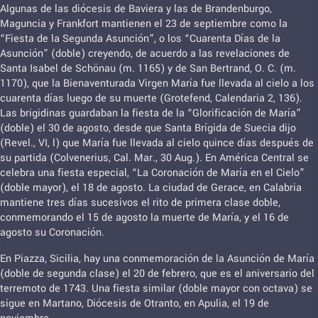
Algunas de las diócesis de Baviera y las de Brandenburgo,
Maguncia y Frankfort mantienen el 23 de septiembre como la
“Fiesta de la Segunda Asunción”, o los “Cuarenta Días de la
Asunción” (doble) creyendo, de acuerdo a las revelaciones de
Santa Isabel de Schönau (m. 1165) y de San Bertrand, O. C. (m.
1170), que la Bienaventurada Virgen María fue llevada al cielo a los
cuarenta días luego de su muerte (Grotefend, Calendaria 2, 136).
Las brigidinas guardaban la fiesta de la “Glorificación de María”
(doble) el 30 de agosto, desde que Santa Brígida de Suecia dijo
(Revel., VI, l) que María fue llevada al cielo quince días después de
su partida (Colvenerius, Cal. Mar., 30 Aug.). En América Central se
celebra una fiesta especial, “La Coronación de María en el Cielo”
(doble mayor), el 18 de agosto. La ciudad de Gerace, en Calabria
mantiene tres días sucesivos el rito de primera clase doble,
conmemorando el 15 de agosto la muerte de María, y el 16 de
agosto su Coronación.
En Piazza, Sicilia, hay una conmemoración de la Asunción de María
(doble de segunda clase) el 20 de febrero, que es el aniversario del
terremoto de 1743. Una fiesta similar (doble mayor con octava) se
sigue en Martano, Diócesis de Otranto, en Apulia, el 19 de