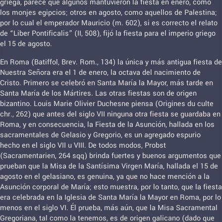
griega, parece que algunos mantuvieron la fiesta en enero, como
los monjes egipcios; otros en agosto, como aquellos de Palestina;
por lo cual el emperador Mauricio (m. 602), si es correcto el relato
de “Liber Pontificalis” (II, 508), fijó la fiesta para el imperio griego
el 15 de agosto.
En Roma (Batiffol, Brev. Rom., 134) la única y más antigua fiesta de
Nuestra Señora era el 1 de enero, la octava del nacimiento de
Cristo. Primero se celebró en Santa María la Mayor, más tarde en
Santa María de los Mártires. Las otras fiestas son de origen
bizantino. Louis Marie Olivier Duchesne piensa (Origines du culte
chr., 262) que antes del siglo VII ninguna otra fiesta se guardaba en
Roma, y en consecuencia, la Fiesta de la Asunción, hallada en los
sacramentales de Gelasio y Gregorio, es un agregado espurio
hecho en el siglo VII u VIII. De todos modos, Probst
(Sacramentarien, 264 sqq) brinda fuertes y buenos argumentos que
prueban que la Misa de la Santísima Virgen María, hallada el 15 de
agosto en el gelasiano, es genuina, ya que no hace mención a la
Asunción corporal de María; esto muestra, por lo tanto, que la fiesta
era celebrada en la Iglesia de Santa María la Mayor en Roma, por lo
menos en el siglo VI. Él prueba, más aún, que la Misa Sacramental
Gregoriana, tal como la tenemos, es de origen galicano (dado que