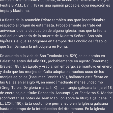
tanto en Oriente como Occidente; de acuerdo a Benedicto XIV (De
Festis B.V.M., I, viii, 18) es una opinión probable, cuya negación es
impía y blasfema.
La fiesta de la Asunción Existe también una gran incertidumbre
respecto al origen de esta fiesta. Probablemente se trate del
aniversario de la dedicación de alguna iglesia, más que la fecha
real del aniversario de la muerte de Nuestra Señora. Son sólo
hipótesis el que se originara en tiempos del Concilio de Éfeso, o
que San Dámaso la introdujera en Roma.
De acuerdo a la vida de San Teodosio (m. 529) se celebraba en
Palestina antes del año 500, probablemente en agosto (Baeumer,
Brevier, 185). En Egipto y Arabia, sin embargo, se mantuvo en enero,
y dado que los monjes de Galia adoptaron muchos usos de los
monjes egipcios (Baeumer, Brevier, 163), hallamos esta fiesta en
las Galias en el siglo VI, en enero [mediante mense undecimo
(Greg. Turon., De gloria mart., I, IX)]. La liturgia galicana la fija el 18
de enero bajo el título: Depositio, Assumptio, or Festivitas S. Mariae
(confrontar las notas de Jean Mabillon sobre la liturgia galicana, P.
L., LXXII, 180). Esta costumbre permaneció en la Iglesia galicana
hasta el tiempo de la introducción del rito romano. En la Iglesia