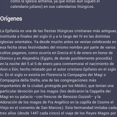
como la Iglesia armenia, ya que estas aún siguen el
calendario juliano) en sus calendarios litúrgicos.
Orígenes
La Epifanía es una de las fiestas litúrgicas cristianas más antiguas,
instituida a finales del siglo iii y a lo largo del IV en las distintas
iglesias orientales. Ya desde mucho antes se venían celebrando en
esa fecha otras festividades del mismo nombre por parte de varios
cultos paganos, como ocurría en Grecia el 6 de enero en honor de
Dioniso y en Alejandría (Egipto, de donde posiblemente procedía)
en la noche del 5 al 6 de enero para conmemorar el nacimiento de
Aion o Eón, hecho relatado por el autor cristiano Epifanio en el siglo
iv. En el siglo xv existía en Florencia la Compagnia dei Magi o
Compagnia della Stella, una de las congregaciones más
importantes de la ciudad, protegida por los Médici, que tenían una
particular devoción por los magos (les dedicaron la Cappella dei
Magi en su palacio –con frescos de Benozzo Gozzoli– y la
Adoración de los magos de Fra Angélico en la capilla de Cosme el
Viejo en el convento de San Marcos). Esta hermandad imitaba cada
tres años (desde 1447 cada cinco) el viaje de los Reyes Magos por