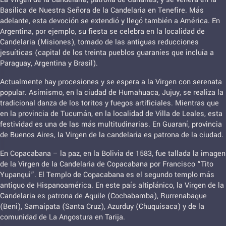
Basílica de Nuestra Señora de la Candelaria en Tenefire. Más
adelante, esta devoción se extendió y llegó también a América. En
Argentina, por ejemplo, su fiesta se celebra en la localidad de
Candelaria (Misiones), tomado de las antiguas reducciones
jesuíticas (capital de los treinta pueblos guaraníes que incluía a
Paraguay, Argentina y Brasil).
Actualmente hay procesiones y se espera a la Virgen con serenata
popular. Asimismo, en la ciudad de Humahuaca, Jujuy, se realiza la
tradicional danza de los toritos y fuegos artificiales. Mientras que
en la provincia de Tucumán, en la localidad de Villa de Leales, esta
festividad es una de las más multitudinarias. En Guaraní, provincia
de Buenos Aires, la Virgen de la candelaria es patrona de la ciudad.
En Copacabana – la paz, en la Bolivia de 1583, fue tallada la imagen
de la Virgen de la Candelaria de Copacabana por Francisco “Tito
Yupanqui”. El Templo de Copacabana es el segundo templo más
antiguo de Hispanoamérica. En este país altiplánico, la Virgen de la
Candelaria es patrona de Aquile (Cochabamba), Rurrenabaque
(Beni), Samaipata (Santa Cruz), Azurduy (Chuquisaca) y de la
comunidad de La Angostura en Tarija.