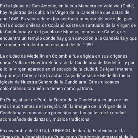
En la Iglesia de San Antonio, en la isla Mancera en Valdivia (Chile),
hay registros del culto a la Virgen de la Candelaria que datan del
año 1645. Es venerada en los sectores mineros del norte del país.
En la ciudad chilena de Copiapó existe un santuario de la Virgen de
la Candelaria y en el pueblo de Mincha, comuna de Canela, se
encuentra un templo donde hay gran devoción a la Candelaria y que
es monumento histórico nacional desde 1980.
La ciudad de Medellín en Colombia fue erigida en sus orígenes
como “Villa de Nuestra Señora de la Candelaria de Medellín” y por
ello la Virgen aparece en el escudo de la ciudad. De igual manera,
la primera Catedral de la actual Arquidiócesis de Medellín fue la
Iglesia de Nuestra Señora de la Candelaria. Otras ciudades
colombianas también la tienen como patrona.
En Puno, al sur de Perú, la Fiesta de la Candelaria es una de las
más importantes de la región. Allí la imagen de la Virgen de la
Candelaria es sacada en procesión por las calles de la ciudad,
acompañada de danzas y música tradicional.
En noviembre del 2014, la UNESCO declaró la Festividad de la
Virgen de la Candelaria de Puno como Patrimonio Inmaterial de la