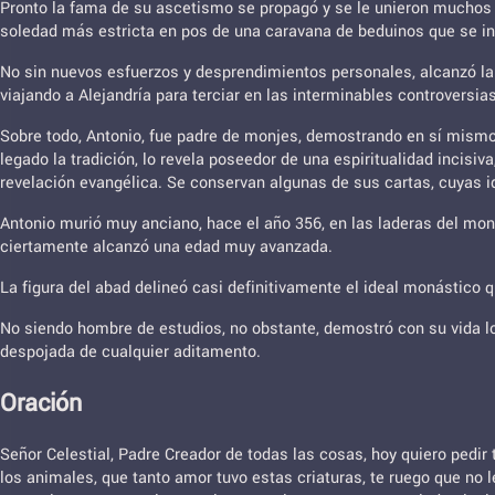
Pronto la fama de su ascetismo se propagó y se le unieron muchos f
soledad más estricta en pos de una caravana de beduinos que se int
No sin nuevos esfuerzos y desprendimientos personales, alcanzó la c
viajando a Alejandría para terciar en las interminables controversias
Sobre todo, Antonio, fue padre de monjes, demostrando en sí mismo
legado la tradición, lo revela poseedor de una espiritualidad incisi
revelación evangélica. Se conservan algunas de sus cartas, cuyas id
Antonio murió muy anciano, hace el año 356, en las laderas del mon
ciertamente alcanzó una edad muy avanzada.
La figura del abad delineó casi definitivamente el ideal monástico 
No siendo hombre de estudios, no obstante, demostró con su vida lo 
despojada de cualquier aditamento.
Oración
Señor Celestial, Padre Creador de todas las cosas, hoy quiero pedi
los animales, que tanto amor tuvo estas criaturas, te ruego que no l