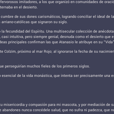
ervorosos imitadores, a los que organizó en comunidades de oración
ernaba en el desierto.
umbre de sus dones carismáticos, logrando conciliar el ideal de la 
 arriano-católicas que signaron su siglo.
 la fecundidad del Espíritu. Una multisecular colección de anécdo
va, casi intuitiva, pero siempre genial, desnuda como el desierto que
eas principales confirman las que Atanasio le atribuye en su “Vida”
te Colzim, próximo al mar Rojo; al ignorarse la fecha de su nacimie
que perseguirían muchos fieles de los primeros siglos.
esencial de la vida monástica, que intenta ser precisamente una ese
r tu misericordia y compasión para mi mascota, y por mediación de s
e abandones nunca concédele salud, que no sufra ni padezca, que no e