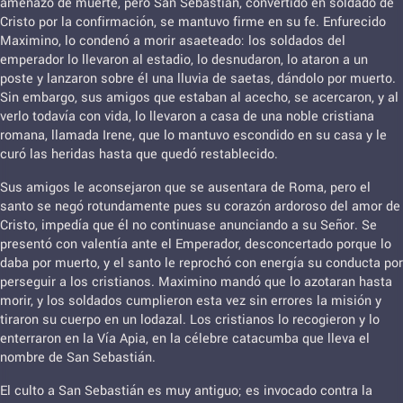
amenazó de muerte, pero San Sebastián, convertido en soldado de
Cristo por la confirmación, se mantuvo firme en su fe. Enfurecido
Maximino, lo condenó a morir asaeteado: los soldados del
emperador lo llevaron al estadio, lo desnudaron, lo ataron a un
poste y lanzaron sobre él una lluvia de saetas, dándolo por muerto.
Sin embargo, sus amigos que estaban al acecho, se acercaron, y al
verlo todavía con vida, lo llevaron a casa de una noble cristiana
romana, llamada Irene, que lo mantuvo escondido en su casa y le
curó las heridas hasta que quedó restablecido.
Sus amigos le aconsejaron que se ausentara de Roma, pero el
santo se negó rotundamente pues su corazón ardoroso del amor de
Cristo, impedía que él no continuase anunciando a su Señor. Se
presentó con valentía ante el Emperador, desconcertado porque lo
daba por muerto, y el santo le reprochó con energía su conducta por
perseguir a los cristianos. Maximino mandó que lo azotaran hasta
morir, y los soldados cumplieron esta vez sin errores la misión y
tiraron su cuerpo en un lodazal. Los cristianos lo recogieron y lo
enterraron en la Vía Apia, en la célebre catacumba que lleva el
nombre de San Sebastián.
El culto a San Sebastián es muy antiguo; es invocado contra la