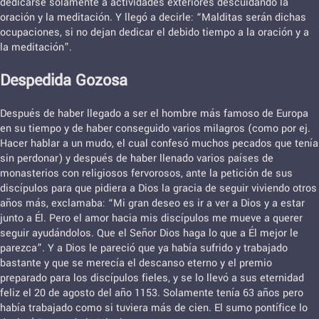
dedicarse solamente a actividades exteriores descuidando la
oración y la meditación. Y llegó a decirle: “Malditas serán dichas
ocupaciones, si no dejan dedicar el debido tiempo a la oración y a
la meditación”.
Despedida Gozosa
Después de haber llegado a ser el hombre más famoso de Europa
en su tiempo y de haber conseguido varios milagros (como por ej.
Hacer hablar a un mudo, el cual confesó muchos pecados que tenía
sin perdonar) y después de haber llenado varios países de
monasterios con religiosos fervorosos, ante la petición de sus
discípulos para que pidiera a Dios la gracia de seguir viviendo otros
años más, exclamaba: “Mi gran deseo es ir a ver a Dios y a estar
junto a Él. Pero el amor hacia mis discípulos me mueve a querer
seguir ayudándolos. Que el Señor Dios haga lo que a Él mejor le
parezca”. Y a Dios le pareció que ya había sufrido y trabajado
bastante y que se merecía el descanso eterno y el premio
preparado para los discípulos fieles, y se lo llevó a sus eternidad
feliz el 20 de agosto del año 1153. Solamente tenía 63 años pero
había trabajado como si tuviera más de cien. El sumo pontífice lo