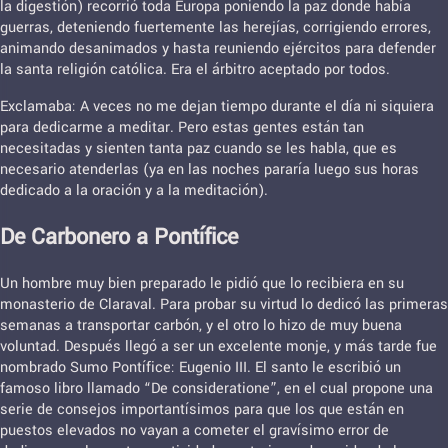
la digestión) recorrió toda Europa poniendo la paz donde había
guerras, deteniendo fuertemente las herejías, corrigiendo errores,
animando desanimados y hasta reuniendo ejércitos para defender
la santa religión católica. Era el árbitro aceptado por todos.
Exclamaba: A veces no me dejan tiempo durante el día ni siquiera
para dedicarme a meditar. Pero estas gentes están tan
necesitadas y sienten tanta paz cuando se les habla, que es
necesario atenderlas (ya en las noches pararía luego sus horas
dedicado a la oración y a la meditación).
De Carbonero a Pontífice
Un hombre muy bien preparado le pidió que lo recibiera en su
monasterio de Claraval. Para probar su virtud lo dedicó las primeras
semanas a transportar carbón, y el otro lo hizo de muy buena
voluntad. Después llegó a ser un excelente monje, y más tarde fue
nombrado Sumo Pontífice: Eugenio III. El santo le escribió un
famoso libro llamado “De consideratione”, en el cual propone una
serie de consejos importantísimos para que los que están en
puestos elevados no vayan a cometer el gravísimo error de