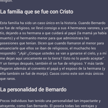
religión.
La familia que se fue con Cristo
Esta familia ha sido un caso único en la historia. Cuando Bernardo
se fue de religioso, se llevó consigo a sus 4 hermanos varones, y un
tío, dejando a su hermana a que cuidará al papá (la mamá ya había
muerto) y el hermanito menor para que administrara las
posesiones que tenían. Dicen que cuando llamaron al menor para
anuanciarle que ellos se iban de religiosos, el muchacho les
respondió: “¡Ajá! ¿Conque ustedes se van a ganarse el cielo, y a mí
me dejan aquí unicamente en la tierra? Esto no lo puedo aceptar”.
Y un tiempo después, también él se fue de religioso. Y más tarde
llegaron además al convento el papá y el esposo de la hermana (y
ella también se fué de monja). Casos como este son más únicos
que raros.
La personalidad de Bernardo
Pocos individuos han tenido una personalidad tan impactante y
atrayente, como San Bernardo. El poseía todas las ventajas y