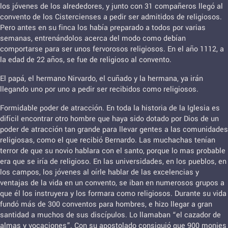
los jóvenes de los alrededores, y junto con 31 compañeros llegó al
convento de los Cistercienses a pedir ser admitidos de religiosos.
Pero antes en su finca los había preparado a todos por varias
semanas, entrenándolos acerca del modo como debían
comportarse para ser unos fervorosos religiosos. En el año 1112, a
la edad de 22 años, se fue de religioso al convento.
El papá, el hermano Nirvardo, el cuñado y la hermana, ya irán
llegando uno por uno a pedir ser recibidos como religiosos.
Formidable poder de atracción. En toda la historia de la Iglesia es
difícil encontrar otro hombre que haya sido dotado por Dios de un
poder de atracción tan grande para llevar gentes a las comunidades
religiosas, como el que recibió Bernardo. Las muchachas tenían
terror de que su novio hablara con el santo, porque lo mas probable
era que se iría de religioso. En las universidades, en los pueblos, en
los campos, los jóvenes al oírle hablar de las excelencias y
ventajas de la vida en un convento, se iban en numerosos grupos a
que él los instruyera y los formara como religiosos. Durante su vida
fundó más de 300 conventos para hombres, e hizo llegar a gran
santidad a muchos de sus discípulos. Lo llamaban “el cazador de
almas y vocaciones”. Con su apostolado consiguió que 900 monjes