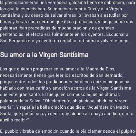
la predicación eran una verdadera golosina llena de sabrosura, para
los que la escuchaban. Su inmenso amor a Dios y a la Virgen
Santísima y su deseo de salvar almas lo llevaban a estudiar por
horas y horas cada sermón que iba a pronunciar, y luego como sus
palabras iban precedidas de mucha oración y de grandes
penitencias, el efecto era fulminante en los oyentes. Escuchar a
San Bernardo era ya sentir un impulso fortísimo a volverse mejor.
Su amor a la Virgen Santísima
Los que quieren progresar en su amor a la Madre de Dios,
necesariamente tienen que leer los escritos de San Bernardo,
porque entre todos los predicadores católicos quizás ninguno ha
hablado con más cariño y emoción acerca de la Virgen Santísima
que este gran santo. Él fue quien compuso aquellas últimas
palabras de la Salve: “Oh clemente, oh piadosa, oh dulce Virgen
María”. Y repetía la bella oración que dice: “Acuérdate oh Madre
Santa, que jamás se oyó decir, que alguno a Ti haya acudido, sin tu
auxilio recibir”.
El pueblo vibraba de emoción cuando le oía clamar desde el púlpito