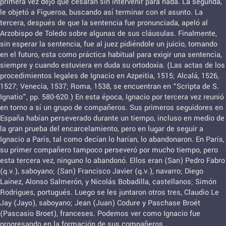
primera vez dejó que cesaran sin intervenir para nada. La segunda,
le objetó a Figueroa, buscando así terminar con el asunto. La
tercera, después de que la sentencia fue pronunciada, apeló al
Arzobispo de Toledo sobre algunas de sus cláusulas. Finalmente,
sin esperar la sentencia, fue al juez pidiéndole un juicio, tomando
en el futuro, esta como práctica habitual para exigir una sentencia,
siempre y cuando estuviera en duda su ortodoxia. (Las actas de los
procedimientos legales de Ignacio en Azpeitia, 1515; Alcalá, 1526,
1527; Venecia, 1537; Roma, 1538, se encuentran en “Scripta de S.
Ignatio”, pp. 580-620.) En esta época, Ignacio por tercera vez reunió
en torno a sí un grupo de compañeros. Sus primeros seguidores en
España habían perseverado durante un tiempo, incluso en medio de
la gran prueba del encarcelamiento, pero en lugar de seguir a
Ignacio a París, tal como decían lo harían, lo abandonaron. En París,
su primer compañero tampoco perseveró por mucho tiempo, pero
esta tercera vez, ninguno lo abandonó. Ellos eran (San) Pedro Fabro
(q.v.), saboyano; (San) Francisco Javier (q.v.), navarro; Diego
Laínez, Alonso Salmerón, y Nicolás Bobadilla, castellanos; Simón
Rodrigues, portugués. Luego se les juntaron otros tres, Claudio Le
Jay (Jayo), saboyano; Jean (Juan) Codure y Paschase Broët
(Pascasio Broet), franceses. Podemos ver como Ignacio fue
progresando en la formación de sus compañeros.