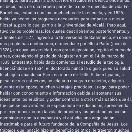
más apto para ayudar a otros. A los estudios les dedicó once años,
es decir, más de una tercera parte de lo que le quedaba de vida En
Barcelona, estudió con los muchachos de la escuela, y en 1526,
había ya hecho los progresos necesarios para empezar a cursar
filosofía, para lo cual partió a la Universidad de Alcalá. Pero aquí,
tuvo varios problemas, los cuales describiremos posteriormente, y,
a finales de 1527, ingresó a la Universidad de Salamanca, en donde
sus problemas continuaron, dirigiéndose por ello a París (junio de
1528), en cuya universidad, con gran disposición, repitió el curso de
artes, obteniendo el grado de Magister artium el 14 de marzo de
1535. Entretanto, había dado comienzo al estudio de la teología,
licenciándose en 1534; el doctorado nunca lo siguió, pues su salud
lo obligó a abandonar París en marzo de 1535. Si bien Ignacio, a
pesar de sus esfuerzos, no adquirió una gran erudición, adquirió
durante esta época, muchas ventajas prácticas. Luego, para poder
hablar con conocimiento e información debida al sostener sus
ideas ante los eruditos, y poder controlar a otros más sabios que él,
fue que se convirtió en un especialista en educación, aprendiendo
por experiencia, como la vida de oración y las penitencias podían
combinarse con la enseñanza y el estudio, una adquisición
inestimable para el futuro fundador de la Compañía de Jesús. Los
trabajos que Ignacio hizo en beneficio de otros, le trajeron muchos