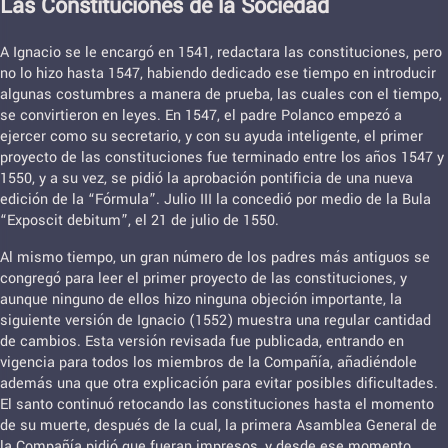
Las Constituciones de la Sociedad
A Ignacio se le encargó en 1541, redactara las constituciones, pero
no lo hizo hasta 1547, habiendo dedicado ese tiempo en introducir
algunas costumbres a manera de prueba, las cuales con el tiempo,
se convirtieron en leyes. En 1547, el padre Polanco empezó a
ejercer como su secretario, y con su ayuda inteligente, el primer
proyecto de las constituciones fue terminado entre los años 1547 y
1550, y a su vez, se pidió la aprobación pontificia de una nueva
edición de la “Fórmula”. Julio III la concedió por medio de la Bula
“Exposcit debitum”, el 21 de julio de 1550.
Al mismo tiempo, un gran número de los padres más antiguos se
congregó para leer el primer proyecto de las constituciones, y
aunque ninguno de ellos hizo ninguna objeción importante, la
siguiente versión de Ignacio (1552) muestra una regular cantidad
de cambios. Esta versión revisada fue publicada, entrando en
vigencia para todos los miembros de la Compañía, añadiéndole
además una que otra explicación para evitar posibles dificultades.
El santo continuó retocando las constituciones hasta el momento
de su muerte, después de la cual, la primera Asamblea General de
la Compañía pidió que fueran impresos, y desde ese momento,