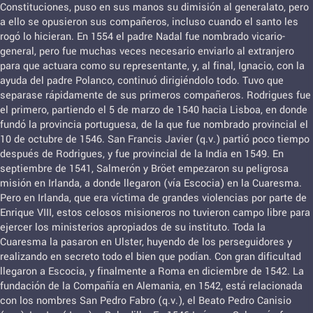
Constituciones, puso en sus manos su dimisión al generalato, pero
a ello se opusieron sus compañeros, incluso cuando el santo les
rogó lo hicieran. En 1554 el padre Nadal fue nombrado vicario-
general, pero fue muchas veces necesario enviarlo al extranjero
para que actuara como su representante, y, al final, Ignacio, con la
ayuda del padre Polanco, continuó dirigiéndolo todo. Tuvo que
separase rápidamente de sus primeros compañeros. Rodrigues fue
el primero, partiendo el 5 de marzo de 1540 hacia Lisboa, en donde
fundó la provincia portuguesa, de la que fue nombrado provincial el
10 de octubre de 1546. San Francis Javier (q.v.) partió poco tiempo
después de Rodrigues, y fue provincial de la India en 1549. En
septiembre de 1541, Salmerón y Bröet empezaron su peligrosa
misión en Irlanda, a donde llegaron (vía Escocia) en la Cuaresma.
Pero en Irlanda, que era víctima de grandes violencias por parte de
Enrique VIII, estos celosos misioneros no tuvieron campo libre para
ejercer los ministerios apropiados de su instituto. Toda la
Cuaresma la pasaron en Ulster, huyendo de los perseguidores y
realizando en secreto todo el bien que podían. Con gran dificultad
llegaron a Escocia, y finalmente a Roma en diciembre de 1542. La
fundación de la Compañía en Alemania, en 1542, está relacionada
con los nombres San Pedro Fabro (q.v.), el Beato Pedro Canisio