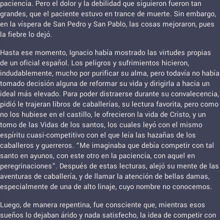
paciencia. Pero el dolor y la debilidad que siguieron fueron tan
grandes, que el paciente estuvo en trance de muerte. Sin embargo,
en la víspera de San Pedro y San Pablo, las cosas mejoraron, pues
la fiebre lo dejó.
Hasta ese momento, Ignacio había mostrado las virtudes propias
de un oficial español. Los peligros y sufrimientos hicieron,
indudablemente, mucho por purificar su alma, pero todavía no había
tomado decisión alguna de reformar su vida y dirigirla a hacia un
ideal más elevado. Para poder distraerse durante su convalecencia,
pidió le trajeran libros de caballerías, su lectura favorita, pero como
no los hubiese en el castillo, le ofrecieron la vida de Cristo, y un
tomo de las Vidas de los santos, los cuales leyó con el mismo
espíritu cuasi-competitivo con el que leía las hazañas de los
caballeros y guerreros. “Me imaginaba que debía competir con tal
santo en ayunos, con este otro en la paciencia, con aquel en
peregrinaciones”. Después de estas lecturas, alejó su mente de las
aventuras de caballería, y de llamar la atención de bellas damas,
especialmente de una de alto linaje, cuyo nombre no conocemos.
Luego, de manera repentina, fue consciente que, mientras esos
sueños lo dejaban árido y nada satisfecho, la idea de competir con