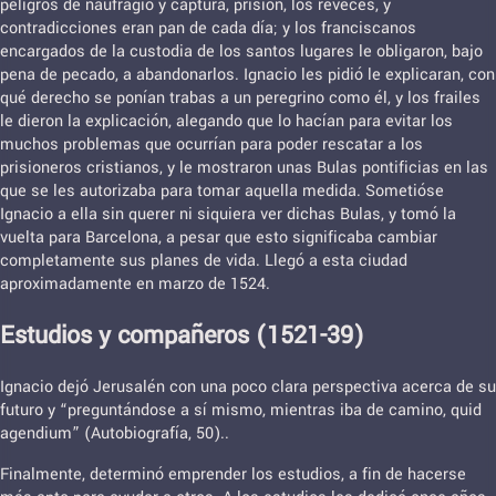
peligros de naufragio y captura, prisión, los reveces, y
contradicciones eran pan de cada día; y los franciscanos
encargados de la custodia de los santos lugares le obligaron, bajo
pena de pecado, a abandonarlos. Ignacio les pidió le explicaran, con
qué derecho se ponían trabas a un peregrino como él, y los frailes
le dieron la explicación, alegando que lo hacían para evitar los
muchos problemas que ocurrían para poder rescatar a los
prisioneros cristianos, y le mostraron unas Bulas pontificias en las
que se les autorizaba para tomar aquella medida. Sometióse
Ignacio a ella sin querer ni siquiera ver dichas Bulas, y tomó la
vuelta para Barcelona, a pesar que esto significaba cambiar
completamente sus planes de vida. Llegó a esta ciudad
aproximadamente en marzo de 1524.
Estudios y compañeros (1521-39)
Ignacio dejó Jerusalén con una poco clara perspectiva acerca de su
futuro y “preguntándose a sí mismo, mientras iba de camino, quid
agendium” (Autobiografía, 50)..
Finalmente, determinó emprender los estudios, a fin de hacerse