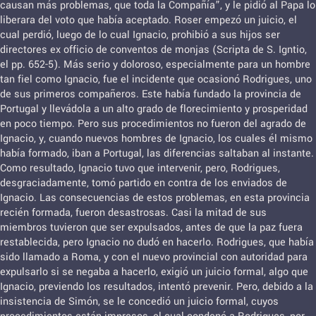
causan más problemas, que toda la Compañía”, y le pidió al Papa lo
liberara del voto que había aceptado. Roser empezó un juicio, el
cual perdió, luego de lo cual Ignacio, prohibió a sus hijos ser
directores ex officio de conventos de monjas (Scripta de S. Igntio,
el pp. 652-5). Más serio y doloroso, especialmente para un hombre
tan fiel como Ignacio, fue el incidente que ocasionó Rodrigues, uno
de sus primeros compañeros. Este había fundado la provincia de
Portugal y llevádola a un alto grado de florecimiento y prosperidad
en poco tiempo. Pero sus procedimientos no fueron del agrado de
Ignacio, y, cuando nuevos hombres de Ignacio, los cuales él mismo
había formado, iban a Portugal, las diferencias saltaban al instante.
Como resultado, Ignacio tuvo que intervenir, pero, Rodrigues,
desgraciadamente, tomó partido en contra de los enviados de
Ignacio. Las consecuencias de estos problemas, en esta provincia
recién formada, fueron desastrosas. Casi la mitad de sus
miembros tuvieron que ser expulsados, antes de que la paz fuera
restablecida, pero Ignacio no dudó en hacerlo. Rodrigues, que había
sido llamado a Roma, y con el nuevo provincial con autoridad para
expulsarlo si se negaba a hacerlo, exigió un juicio formal, algo que
Ignacio, previendo los resultados, intentó prevenir. Pero, debido a la
insistencia de Simón, se le concedió un juicio formal, cuyos