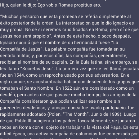
Hijo, quien le dijo: Ego vobis Romae propitius ero.
“Muchos pensaron que esta promesa se refería simplemente al
éxito posterior de la orden. La interpretación que le dio Ignacio es
muy propia: No sé si seremos crucificados en Roma; pero sí sé que
Jesús nos será propicio”. Antes de este hecho, o poco después,
Ignacio sugirió que el nombre de su hermandad fuese “La
Compañía de Jesús”. La palabra compañía fue tomada en su
sentido militar, y, por esos días, las compañías, generalmente,
recibían el nombre de su capitán. En la Bula latina, sin embargo, se
les llamó “Societas Jesu”. La primera vez que se les llamó jesuitas
fue en 1544, como un reproche usado por sus adversarios. En el
siglo quince, se acostumbraba hablar con desdén de los grupos que
tomaban el Santo Nombre. En 1522 aún era considerado como un
desdén, pero antes de que pasase mucho tiempo, los amigos de la
Compañía consideraron que podían utilizar ese nombre sin
parecerles desdeñoso, y, aunque nunca fue usado por Ignacio, fue
rápidamente adoptado (Polen, “The Month”, Junio de 1909). Luego
de que Pablo III acogiera a los padres favorablemente, se juntaron
todos en Roma con el objeto de trabajar a la vista del Papa. En esta
difícil época, una activa campaña de calumnias fue comenzada por