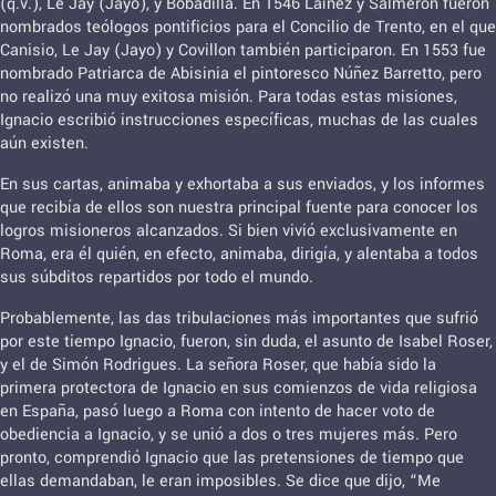
(q.v.), Le Jay (Jayo), y Bobadilla. En 1546 Laínez y Salmerón fueron
nombrados teólogos pontificios para el Concilio de Trento, en el que
Canisio, Le Jay (Jayo) y Covillon también participaron. En 1553 fue
nombrado Patriarca de Abisinia el pintoresco Núñez Barretto, pero
no realizó una muy exitosa misión. Para todas estas misiones,
Ignacio escribió instrucciones específicas, muchas de las cuales
aún existen.
En sus cartas, animaba y exhortaba a sus enviados, y los informes
que recibía de ellos son nuestra principal fuente para conocer los
logros misioneros alcanzados. Si bien vivió exclusivamente en
Roma, era él quién, en efecto, animaba, dirigía, y alentaba a todos
sus súbditos repartidos por todo el mundo.
Probablemente, las das tribulaciones más importantes que sufrió
por este tiempo Ignacio, fueron, sin duda, el asunto de Isabel Roser,
y el de Simón Rodrigues. La señora Roser, que había sido la
primera protectora de Ignacio en sus comienzos de vida religiosa
en España, pasó luego a Roma con intento de hacer voto de
obediencia a Ignacio, y se unió a dos o tres mujeres más. Pero
pronto, comprendió Ignacio que las pretensiones de tiempo que
ellas demandaban, le eran imposibles. Se dice que dijo, “Me