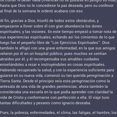
no comer ni beber nada (mientras no se pusiese en peligro su vida)
hasta que Dios no le concediese la paz deseada, pero su confesor
al final de la semana le ordenó acabara con eso
Al fin, gracias a Dios, triunfó de todos estos obstáculos, y
empezaron a llover sobre él con gran abundancia los dones
espirituales, y las visiones. En este tiempo empezó a tomar nota de
sus experiencias espirituales, echando así los cimientos de lo que
luego fue el pequeño libro de “Los Ejercicios Espirituales”. Dios
también le afligió con una grave enfermedad, en la que sus amigos
velaron por él en un hospital público; pues muchos se sentían
atraídos por él, y él recompensaba sus amables cuidados
enseñándoles a rezar e instruyéndoles en cosas espirituales.
Habiendo recuperado la salud, y con la experiencia suficiente para
guiarse en su nueva vida, comenzó su tan querida peregrinación a
Tierra Santa. Desde el principio veía esta peregrinación como la
antesala de una vida de grandes penitencias; ahora también la
consideraba una escuela en la que podía aprender con claridad la
vida de Cristo y conformarse con perfección a ella. El viaje tuvo
tantas dificultades y pesares como Ignacio deseaba.
Pues, la pobreza, enfermedades, el clima, las fatigas, el hambre, los