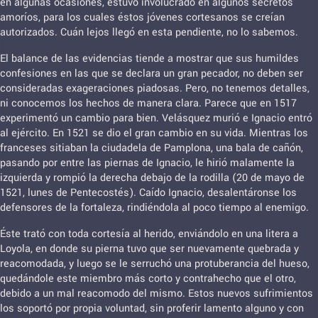
en algunas ocasiones, estuvo involucrado en algunos secretos
amoríos, para los cuales éstos jóvenes cortesanos se creían
autorizados. Cuán lejos llegó en esta pendiente, no lo sabemos.
El balance de las evidencias tiende a mostrar que sus humildes
confesiones en las que se declara un gran pecador, no deben ser
consideradas exageraciones piadosas. Pero, no tenemos detalles,
ni conocemos los hechos de manera clara. Parece que en 1517
experimentó un cambio para bien. Velásquez murió e Ignacio entró
al ejército. En 1521 se dio el gran cambio en su vida. Mientras los
franceses sitiaban la ciudadela de Pamplona, una bala de cañón,
pasando por entre las piernas de Ignacio, le hirió malamente la
izquierda y rompió la derecha debajo de la rodilla (20 de mayo de
1521, lunes de Pentecostés). Caído Ignacio, desalentáronse los
defensores de la fortaleza, rindiéndola al poco tiempo al enemigo.
Éste trató con toda cortesía al herido, enviándolo en una litera a
Loyola, en donde su pierna tuvo que ser nuevamente quebrada y
reacomodada, y luego se le serruchó una protuberancia del hueso,
quedándole este miembro más corto y contrahecho que el otro,
debido a un mal reacomodo del mismo. Estos nuevos sufrimientos
los soportó por propia voluntad, sin proferir lamento alguno y con