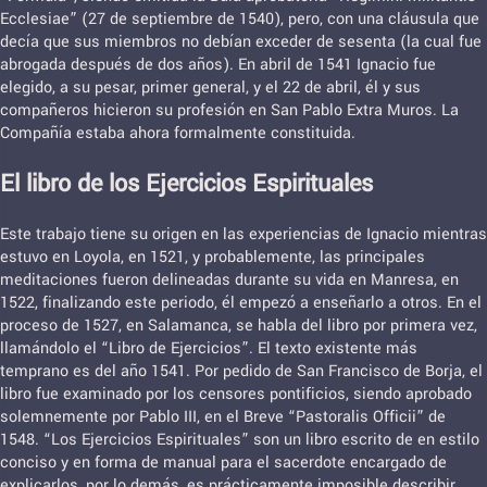
Ecclesiae” (27 de septiembre de 1540), pero, con una cláusula que
decía que sus miembros no debían exceder de sesenta (la cual fue
abrogada después de dos años). En abril de 1541 Ignacio fue
elegido, a su pesar, primer general, y el 22 de abril, él y sus
compañeros hicieron su profesión en San Pablo Extra Muros. La
Compañía estaba ahora formalmente constituida.
El libro de los Ejercicios Espirituales
Este trabajo tiene su origen en las experiencias de Ignacio mientras
estuvo en Loyola, en 1521, y probablemente, las principales
meditaciones fueron delineadas durante su vida en Manresa, en
1522, finalizando este periodo, él empezó a enseñarlo a otros. En el
proceso de 1527, en Salamanca, se habla del libro por primera vez,
llamándolo el “Libro de Ejercicios”. El texto existente más
temprano es del año 1541. Por pedido de San Francisco de Borja, el
libro fue examinado por los censores pontificios, siendo aprobado
solemnemente por Pablo III, en el Breve “Pastoralis Officii” de
1548. “Los Ejercicios Espirituales” son un libro escrito de en estilo
conciso y en forma de manual para el sacerdote encargado de
explicarlos, por lo demás, es prácticamente imposible describir