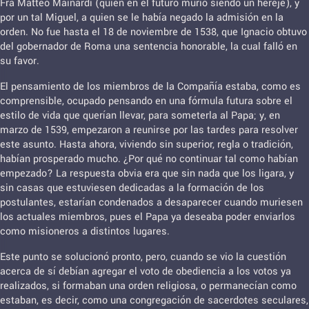
Fra Matteo Mainardi (quién en el futuro murió siendo un hereje), y
por un tal Miguel, a quien se le había negado la admisión en la
orden. No fue hasta el 18 de noviembre de 1538, que Ignacio obtuvo
del gobernador de Roma una sentencia honorable, la cual falló en
su favor.
El pensamiento de los miembros de la Compañía estaba, como es
comprensible, ocupado pensando en una fórmula futura sobre el
estilo de vida que querían llevar, para someterla al Papa; y, en
marzo de 1539, empezaron a reunirse por las tardes para resolver
este asunto. Hasta ahora, viviendo sin superior, regla o tradición,
habían prosperado mucho. ¿Por qué no continuar tal como habían
empezado? La respuesta obvia era que sin nada que los ligara, y
sin casas que estuviesen dedicadas a la formación de los
postulantes, estarían condenados a desaparecer cuando muriesen
los actuales miembros, pues el Papa ya deseaba poder enviarlos
como misioneros a distintos lugares.
Este punto se solucionó pronto, pero, cuando se vio la cuestión
acerca de sí debían agregar el voto de obediencia a los votos ya
realizados, si formaban una orden religiosa, o permanecían como
estaban, es decir, como una congregación de sacerdotes seculares,