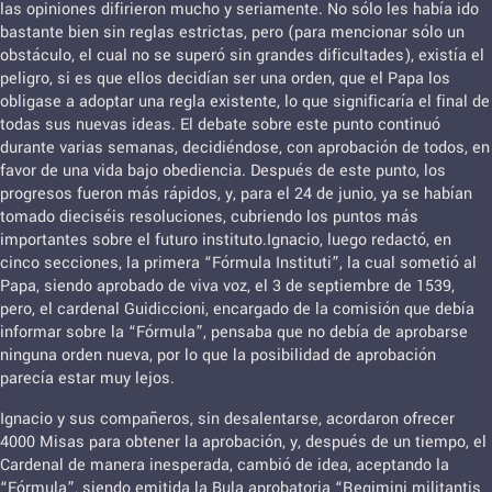
las opiniones difirieron mucho y seriamente. No sólo les había ido
bastante bien sin reglas estrictas, pero (para mencionar sólo un
obstáculo, el cual no se superó sin grandes dificultades), existía el
peligro, si es que ellos decidían ser una orden, que el Papa los
obligase a adoptar una regla existente, lo que significaría el final de
todas sus nuevas ideas. El debate sobre este punto continuó
durante varias semanas, decidiéndose, con aprobación de todos, en
favor de una vida bajo obediencia. Después de este punto, los
progresos fueron más rápidos, y, para el 24 de junio, ya se habían
tomado dieciséis resoluciones, cubriendo los puntos más
importantes sobre el futuro instituto.Ignacio, luego redactó, en
cinco secciones, la primera “Fórmula Instituti”, la cual sometió al
Papa, siendo aprobado de viva voz, el 3 de septiembre de 1539,
pero, el cardenal Guidiccioni, encargado de la comisión que debía
informar sobre la “Fórmula”, pensaba que no debía de aprobarse
ninguna orden nueva, por lo que la posibilidad de aprobación
parecía estar muy lejos.
Ignacio y sus compañeros, sin desalentarse, acordaron ofrecer
4000 Misas para obtener la aprobación, y, después de un tiempo, el
Cardenal de manera inesperada, cambió de idea, aceptando la
“Fórmula”, siendo emitida la Bula aprobatoria “Regimini militantis