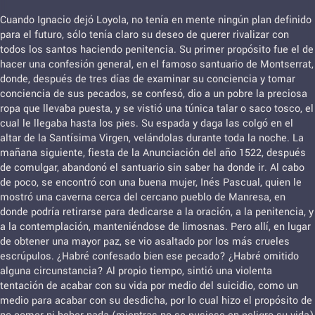
Cuando Ignacio dejó Loyola, no tenía en mente ningún plan definido
para el futuro, sólo tenía claro su deseo de querer rivalizar con
todos los santos haciendo penitencia. Su primer propósito fue el de
hacer una confesión general, en el famoso santuario de Montserrat,
donde, después de tres días de examinar su conciencia y tomar
conciencia de sus pecados, se confesó, dio a un pobre la preciosa
ropa que llevaba puesta, y se vistió una túnica talar o saco tosco, el
cual le llegaba hasta los pies. Su espada y daga las colgó en el
altar de la Santísima Virgen, velándolas durante toda la noche. La
mañana siguiente, fiesta de la Anunciación del año 1522, después
de comulgar, abandonó el santuario sin saber ha donde ir. Al cabo
de poco, se encontró con una buena mujer, Inés Pascual, quien le
mostró una caverna cerca del cercano pueblo de Manresa, en
donde podría retirarse para dedicarse a la oración, a la penitencia, y
a la contemplación, manteniéndose de limosnas. Pero allí, en lugar
de obtener una mayor paz, se vio asaltado por los más crueles
escrúpulos. ¿Habré confesado bien ese pecado? ¿Habré omitido
alguna circunstancia? Al propio tiempo, sintió una violenta
tentación de acabar con su vida por medio del suicidio, como un
medio para acabar con su desdicha, por lo cual hizo el propósito de