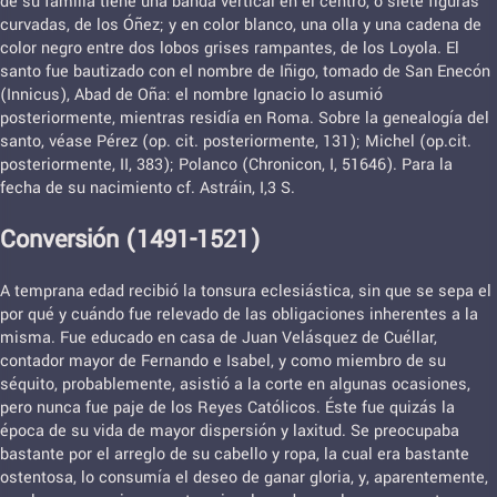
de su familia tiene una banda vertical en el centro, o siete figuras
curvadas, de los Óñez; y en color blanco, una olla y una cadena de
color negro entre dos lobos grises rampantes, de los Loyola. El
santo fue bautizado con el nombre de Iñigo, tomado de San Enecón
(Innicus), Abad de Oña: el nombre Ignacio lo asumió
posteriormente, mientras residía en Roma. Sobre la genealogía del
santo, véase Pérez (op. cit. posteriormente, 131); Michel (op.cit.
posteriormente, II, 383); Polanco (Chronicon, I, 51646). Para la
fecha de su nacimiento cf. Astráin, I,3 S.
Conversión (1491-1521)
A temprana edad recibió la tonsura eclesiástica, sin que se sepa el
por qué y cuándo fue relevado de las obligaciones inherentes a la
misma. Fue educado en casa de Juan Velásquez de Cuéllar,
contador mayor de Fernando e Isabel, y como miembro de su
séquito, probablemente, asistió a la corte en algunas ocasiones,
pero nunca fue paje de los Reyes Católicos. Éste fue quizás la
época de su vida de mayor dispersión y laxitud. Se preocupaba
bastante por el arreglo de su cabello y ropa, la cual era bastante
ostentosa, lo consumía el deseo de ganar gloria, y, aparentemente,