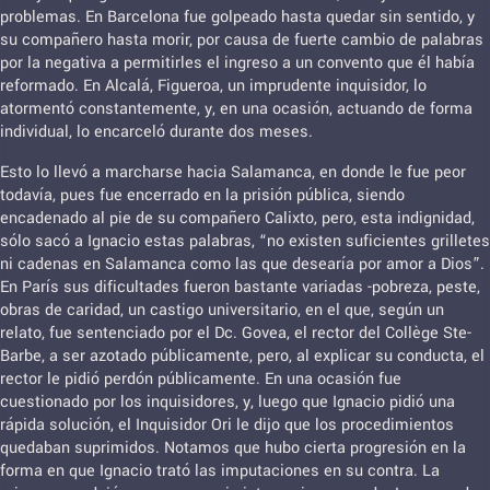
problemas. En Barcelona fue golpeado hasta quedar sin sentido, y
su compañero hasta morir, por causa de fuerte cambio de palabras
por la negativa a permitirles el ingreso a un convento que él había
reformado. En Alcalá, Figueroa, un imprudente inquisidor, lo
atormentó constantemente, y, en una ocasión, actuando de forma
individual, lo encarceló durante dos meses.
Esto lo llevó a marcharse hacia Salamanca, en donde le fue peor
todavía, pues fue encerrado en la prisión pública, siendo
encadenado al pie de su compañero Calixto, pero, esta indignidad,
sólo sacó a Ignacio estas palabras, “no existen suficientes grilletes
ni cadenas en Salamanca como las que desearía por amor a Dios”.
En París sus dificultades fueron bastante variadas -pobreza, peste,
obras de caridad, un castigo universitario, en el que, según un
relato, fue sentenciado por el Dc. Govea, el rector del Collège Ste-
Barbe, a ser azotado públicamente, pero, al explicar su conducta, el
rector le pidió perdón públicamente. En una ocasión fue
cuestionado por los inquisidores, y, luego que Ignacio pidió una
rápida solución, el Inquisidor Ori le dijo que los procedimientos
quedaban suprimidos. Notamos que hubo cierta progresión en la
forma en que Ignacio trató las imputaciones en su contra. La