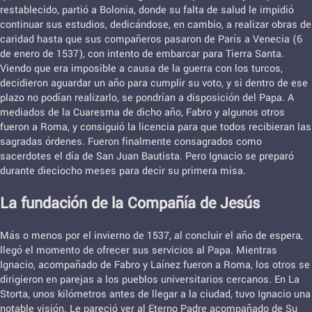
restablecido, partió a Bolonia, donde su falta de salud le impidió
continuar sus estudios, dedicándose, en cambio, a realizar obras de
caridad hasta que sus compañeros pasaron de París a Venecia (6
de enero de 1537), con intento de embarcar para Tierra Santa.
Viendo que era imposible a causa de la guerra con los turcos,
decidieron aguardar un año para cumplir su voto, y si dentro de ese
plazo no podían realizarlo, se pondrían a disposición del Papa. A
mediados de la Cuaresma de dicho año, Fabro y algunos otros
fueron a Roma, y consiguió la licencia para que todos recibieran las
sagradas órdenes. Fueron finalmente consagrados como
sacerdotes el día de San Juan Bautista. Pero Ignacio se preparó
durante dieciocho meses para decir su primera misa.
La fundación de la Compañía de Jesús
Más o menos por el invierno de 1537, al concluir el año de espera,
llegó el momento de ofrecer sus servicios al Papa. Mientras
Ignacio, acompañado de Fabro y Laínez fueron a Roma, los otros se
dirigieron en parejas a los pueblos universitarios cercanos. En La
Storta, unos kilómetros antes de llegar a la ciudad, tuvo Ignacio una
notable visión. Le pareció ver al Eterno Padre acompañado de Su