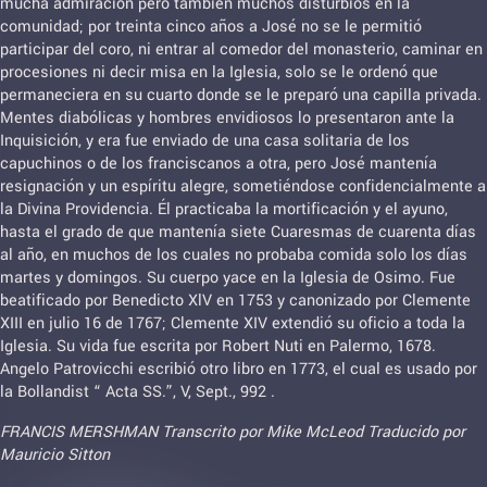
mucha admiración pero también muchos disturbios en la
comunidad; por treinta cinco años a José no se le permitió
participar del coro, ni entrar al comedor del monasterio, caminar en
procesiones ni decir misa en la Iglesia, solo se le ordenó que
permaneciera en su cuarto donde se le preparó una capilla privada.
Mentes diabólicas y hombres envidiosos lo presentaron ante la
Inquisición, y era fue enviado de una casa solitaria de los
capuchinos o de los franciscanos a otra, pero José mantenía
resignación y un espíritu alegre, sometiéndose confidencialmente a
la Divina Providencia. Él practicaba la mortificación y el ayuno,
hasta el grado de que mantenía siete Cuaresmas de cuarenta días
al año, en muchos de los cuales no probaba comida solo los días
martes y domingos. Su cuerpo yace en la Iglesia de Osimo. Fue
beatificado por Benedicto XlV en 1753 y canonizado por Clemente
XIII en julio 16 de 1767; Clemente XIV extendió su oficio a toda la
Iglesia. Su vida fue escrita por Robert Nuti en Palermo, 1678.
Angelo Patrovicchi escribió otro libro en 1773, el cual es usado por
la Bollandist “ Acta SS.”, V, Sept., 992 .
FRANCIS MERSHMAN Transcrito por Mike McLeod Traducido por
Mauricio Sitton