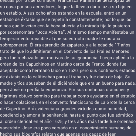
deudas por lo que su madre, Francesca Panara fue desalojada de
su casa por sus acreedores, lo que la llevo a dar a luz a su hijo en
un establo. A sus ocho años estando en la escuela, entró en un
estado de éxtasis que se repetiría constantemente; por lo que los
niños que lo veían con la boca abierta y la mirada fija le pusieron
por sobrenombre “Boca Abierta”. Al mismo tiempo manifestaba un
temperamento irascible al que su estricta madre le costaba
sobreponerse. Él era aprendiz de zapatero, y a la edad de 17 años
trato de que lo admitieran en el Convento de los Frailes Menores
pero fue rechazado por motivos de su ignorancia. Luego aplicó a la
orden de los Capuchinos en Martino cerca de Trento, donde fue
aceptado como hermano laico en 1620, pero sus continuos estados
de éxtasis no lo calificaban para el trabajo y fue dado de baja. Su
madre y tíos abusaban de él diciéndole que era un bueno para nada,
pero José no perdía la esperanza. Por sus continuas oraciones y
lágrimas obtuvo permiso para trabajar como ayudante en el establo
o hacer oblaciones en el convento franciscano de La Grotella cerca
de Cupertino. Ahí evidenciaba grandes virtudes como humildad,
obediencia y amor a la penitencia, hasta el punto que fue admitido
al orden clerical en el año 1625, y tres años más tarde fue ordenado
sacerdote. José era poco versado en el conocimiento humano, de
hecho sus biógrafos relatan que apenas era capaz de leer