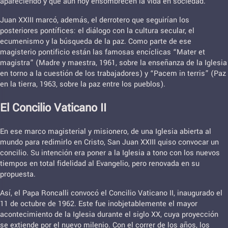
apareciendo y que aún hoy ensombrecen la vida en sociedad.
Juan XXIII marcó, además, el derrotero que seguirían los
posteriores pontífices: el diálogo con la cultura secular, el
ecumenismo y la búsqueda de la paz. Como parte de ese
magisterio pontificio están las famosas encíclicas “Mater et
magistra” (Madre y maestra, 1961, sobre la enseñanza de la Iglesia
en torno a la cuestión de los trabajadores) y “Pacem in terris” (Paz
en la tierra, 1963, sobre la paz entre los pueblos).
El Concilio Vaticano II
En ese marco magisterial y misionero, de una Iglesia abierta al
mundo para redimirlo en Cristo, San Juan XXIII quiso convocar un
concilio. Su intención era poner a la Iglesia a tono con los nuevos
tiempos en total fidelidad al Evangelio, pero renovada en su
propuesta.
Así, el Papa Roncalli convocó el Concilio Vaticano II, inaugurado el
11 de octubre de 1962. Este fue inobjetablemente el mayor
acontecimiento de la Iglesia durante el siglo XX, cuya proyección
se extiende por el nuevo milenio. Con el correr de los años, los