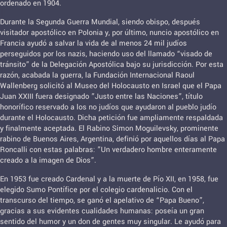
ordenado en 1904.
Durante la Segunda Guerra Mundial, siendo obispo, después
visitador apostólico en Polonia y, por último, nuncio apostólico en
Francia ayudó a salvar la vida de al menos 24 mil judíos
perseguidos por los nazis, haciendo uso del llamado “visado de
tránsito” de la Delegación Apostólica bajo su jurisdicción. Por esta
razón, acabada la guerra, la Fundación Internacional Raoul
Wallenberg solicitó al Museo del Holocausto en Israel que el Papa
Juan XXIII fuera designado ”Justo entre las Naciones”, título
honorífico reservado a los no judíos que ayudaron al pueblo judío
durante el Holocausto. Dicha petición fue ampliamente respaldada
y finalmente aceptada. El Rabino Simon Moguilevsky, prominente
rabino de Buenos Aires, Argentina, definió por aquellos días al Papa
Roncalli con estas palabras: ”Un verdadero hombre enteramente
creado a la imagen de Dios”.
En 1953 fue creado Cardenal y a la muerte de Pío XII, en 1958, fue
elegido Sumo Pontífice por el colegio cardenalicio. Con el
transcurso del tiempo, se ganó el apelativo de “Papa Bueno”,
gracias a sus evidentes cualidades humanas: poseía un gran
sentido del humor y un don de gentes muy singular. Le ayudó para