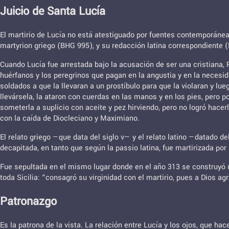
Juicio de Santa Lucía
El martirio de Lucía no está atestiguado por fuentes contemporánea
martyrion griego (BHG 995), y su redacción latina correspondiente 
Cuando Lucía fue arrestada bajo la acusación de ser una cristiana, Pa
huérfanos y los peregrinos que pagan en la angustia y en la necesid
soldados a que la llevaran a un prostíbulo para que la violaran y lue
llevársela, la ataron con cuerdas en las manos y en los pies, pero
someterla a suplicio con aceite y pez hirviendo, pero no logró hace
con la caída de Diocleciano y Maximiano.
El relato griego —que data del siglo v— y el relato latino —datado de
decapitada, en tanto que según la passio latina, fue martirizada por
Fue sepultada en el mismo lugar donde en el año 313 se construyó un
toda Sicilia: “consagró su virginidad con el martirio, pues a Dios ag
Patronazgo
Es la patrona de la vista. La relación entre Lucía y los ojos, que hac