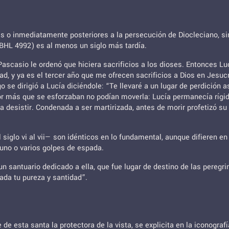
s o inmediatamente posteriores a la persecución de Diocleciano, sin
(BHL 4992) es al menos un siglo más tardía.
scasio le ordenó que hiciera sacrificios a los dioses. Entonces Lucía
ad, y ya es el tercer año que me ofrecen sacrificios a Dios en Jesuc
go se dirigió a Lucía diciéndole: “Te llevaré a un lugar de perdición 
 por más que se esforzaban no podían moverla: Lucía permanecía rígi
rla desistir. Condenada a ser martirizada, antes de morir profetizó 
l siglo vi al vii— son idénticos en lo fundamental, aunque difieren e
 uno o varios golpes de espada.
 santuario dedicado a ella, que fue lugar de destino de las peregrin
rada tu pureza y santidad”.
e de esta santa la protectora de la vista, se explicita en la iconogra