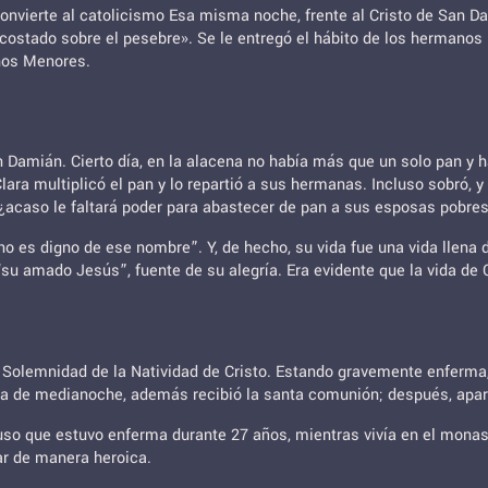
convierte al catolicismo Esa misma noche, frente al Cristo de San 
costado sobre el pesebre». Se le entregó el hábito de los hermano
anos Menores.
n Damián. Cierto día, en la alacena no había más que un solo pan y h
lara multiplicó el pan y lo repartió a sus hermanas. Incluso sobró,
e, ¿acaso le faltará poder para abastecer de pan a sus esposas pobre
o es digno de ese nombre”. Y, de hecho, su vida fue una vida llena 
 “su amado Jesús”, fuente de su alegría. Era evidente que la vida de
a Solemnidad de la Natividad de Cristo. Estando gravemente enferma
 Misa de medianoche, además recibió la santa comunión; después, apa
o que estuvo enferma durante 27 años, mientras vivía en el monaster
ar de manera heroica.