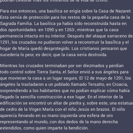
podrían celebrar más los misterios de la vida de Cristo.
Para ese entonces, una basílica se erigía sobre la Casa de Nazaret.
Esta servía de protección para los restos de la pequeña casa de la
Sagrada Familia. La basílica ya había sido reconstruida hasta en
dos oportunidades -en 1090 y en 1263-, mientras que la casa
permanecía intacta en su interior. Después del ataque sarraceno de
1291, los cruzados no pudieron volver a reconstruir la basílica y el
hogar de María quedó desprotegido. Los cristianos pensaron que
sucedería lo peor, es decir, que la casa sería destruída.
Mientras los cruzados terminaban por ser diezmados y perdían
todo control sobre Tierra Santa, el Señor envió a sus ángeles para
que movieran la casa a un lugar seguro. El 12 de mayo de 1291, los
ángeles la trasladaron a un poblado llamado Tersatto, en Croacia,
sorprendiendo a los habitantes que no podían explicar cómo había
llegado la sencilla construcción a ese lugar. En el interior de la
edificación se encontró un altar de piedra y, sobre este, una estatua
de cedro de la Virgen María con el niño Jesús en brazos. El niño
aparecía llevando en su mano izquierda una esfera de oro
representando al mundo, con dos dedos de la mano derecha
extendidos, como quien imparte la bendición.