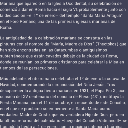
Mariana que apareció en la Iglesia Occidental, su celebración se
comenzó a dar en Roma hacia el siglo VI, probablemente junto con
la dedicación –el 1º de enero– del templo “Santa María Antigua”
en el Foro Romano, una de las primeras iglesias marianas de
Roma.
La antigüedad de la celebración mariana se constata en las
pinturas con el nombre de “María, Madre de Dios” (Theotókos) que
han sido encontradas en las Catacumbas o antiquísimos
subterráneos que están cavados debajo de la ciudad de Roma,
donde se reunían los primeros cristianos para celebrar la Misa en
tiempos de las persecuciones.
Más adelante, el rito romano celebraba el 1º de enero la octava de
Navidad, conmemorando la circuncisión del Niño Jesús. Tras
desaparecer la antigua fiesta mariana, en 1931, el Papa Pío XI, con
ocasión del XV centenario del concilio de Éfeso (431), instituyó la
Fiesta Mariana para el 11 de octubre, en recuerdo de este Concilio,
en el que se proclamó solemnemente a Santa María como
verdadera Madre de Cristo, que es verdadero Hijo de Dios; pero en
la última reforma del calendario –luego del Concilio Vaticano II– se
trasladó la fiesta al 1 de enero, con la máxima categoría litúrgica,